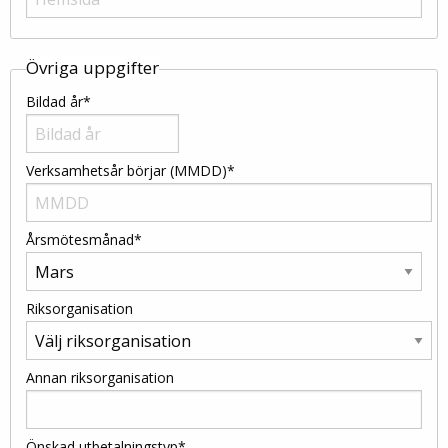
Övriga uppgifter
Bildad år*
Verksamhetsår börjar (MMDD)*
Årsmötesmånad*
Riksorganisation
Annan riksorganisation
Önskad utbetalningstyp*