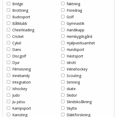
Bridge
fäktning
Brottning
Föredrag
Budosport
Golf
Båtklubb
Gymnastik
Cheerleading
Handikapp
Cricket
Hembygdsgård
Cykel
Hjälpverksamhet
Dans
Hundsport
Discgolf
Hästsport
Djur
Idrott
Filmvisning
Inlinehockey
Innebandy
Scouting
Integration
Simning
Ishockey
skate
Judo
Skidor
Ju-jutsu
Skridskoåkning
Kampsport
Skytte
Kanoting
Släktforskning