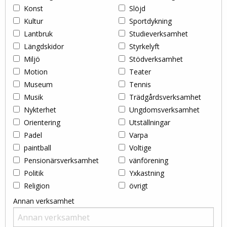
Konst
Slöjd
Kultur
Sportdykning
Lantbruk
Studieverksamhet
Längdskidor
Styrkelyft
Miljö
Stödverksamhet
Motion
Teater
Museum
Tennis
Musik
Trädgårdsverksamhet
Nykterhet
Ungdomsverksamhet
Orientering
Utställningar
Padel
Varpa
paintball
Voltige
Pensionärsverksamhet
vänförening
Politik
Yxkastning
Religion
övrigt
Annan verksamhet