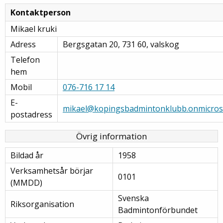
Kontaktperson
Mikael kruki
Adress
Bergsgatan 20, 731 60, valskog
Telefon
hem
Mobil
076-716 17 14
E-
mikael@kopingsbadmintonklubb.onmicros
postadress
Övrig information
Bildad år
1958
Verksamhetsår börjar
0101
(MMDD)
Svenska
Riksorganisation
Badmintonförbundet