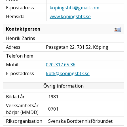
E-postadress
kopingsbtk@gmail.com
Hemsida
www.kopingsbtk.se
Kontaktperson
Henrik Zarins
Adress
Passgatan 22, 731 52, Köping
Telefon hem
Mobil
070-317 65 36
E-postadress
kbtk@kopingsbtk.se
Övrig information
Bildad år
1981
Verksamhetsår
0701
börjar (MMDD)
Riksorganisation
Svenska Bordtennisförbundet